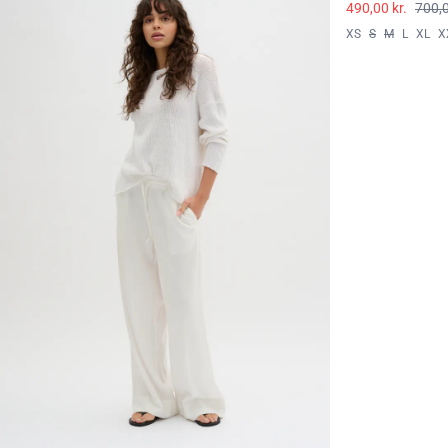
490,00 kr.
700,0
XS
S
M
L
XL
X