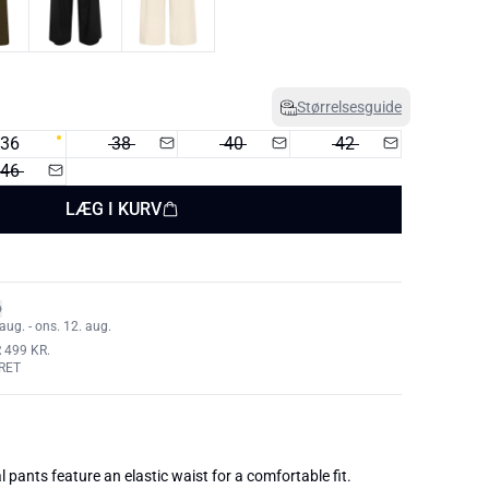
Størrelsesguide
36
38
40
42
46
LÆG I KURV
aug. - ons. 12. aug.
 499 KR.
RET
l pants feature an elastic waist for a comfortable fit.