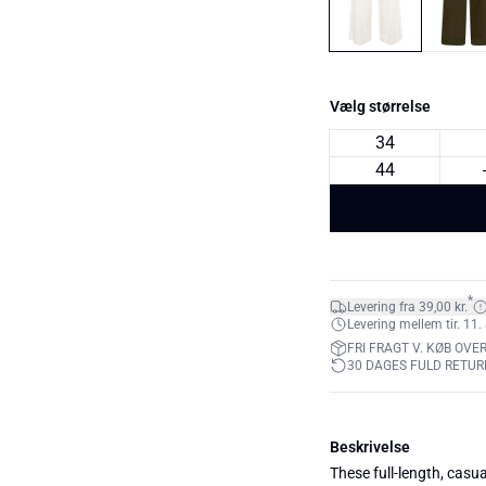
Vælg størrelse
34
44
*
Levering fra 39,00 kr.
Levering mellem tir. 11. 
FRI FRAGT V. KØB OVER
30 DAGES FULD RETUR
Beskrivelse
These full-length, casua