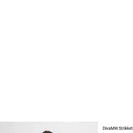
-30%
DivaMW Strikket
HØR