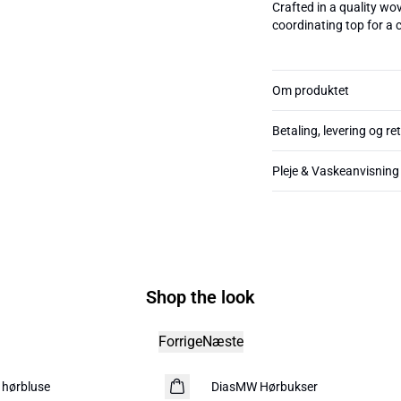
Crafted in a quality wov
coordinating top for a c
Om produktet
Betaling, levering og re
Pleje & Vaskeanvisning
Shop the look
Forrige
Næste
-30%
 hørbluse
DiasMW Hørbukser
HØR