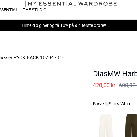
SSENTIAL
THE STUDIO
Tilmeld dig
her
og få 10% på din første ordre*
DiasMW Hørb
420,00 kr.
600,00 
Farve:
Snow White