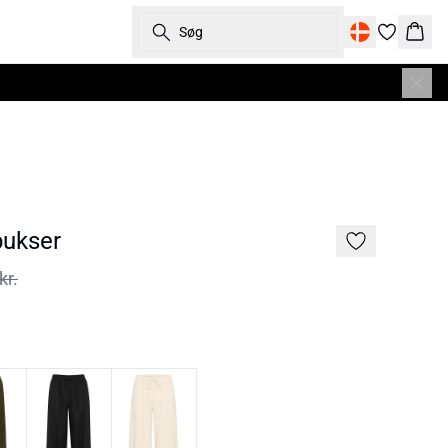
Søg
Kurv
ukser
kr.