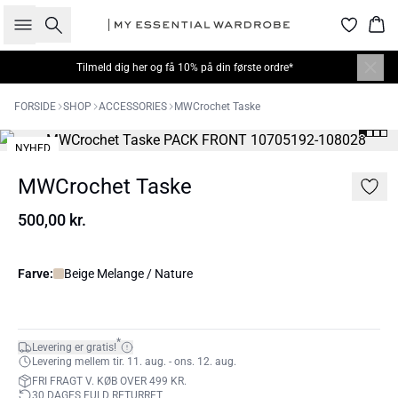
Søg
Kur
Tilmeld dig
her
og få 10% på din første ordre*
FORSIDE
SHOP
ACCESSORIES
MWCrochet Taske
NYHED
MWCrochet Taske
500,00 kr.
Farve:
Beige Melange / Nature
*
Levering er gratis!
Levering mellem tir. 11. aug. - ons. 12. aug.
FRI FRAGT V. KØB OVER 499 KR.
30 DAGES FULD RETURRET