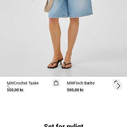
MWCrochet Taske
NYHED
MWFinch Bælte
NYHED
Previous slide
Next 
500,00 kr.
500,00 kr.
Set for nyligt