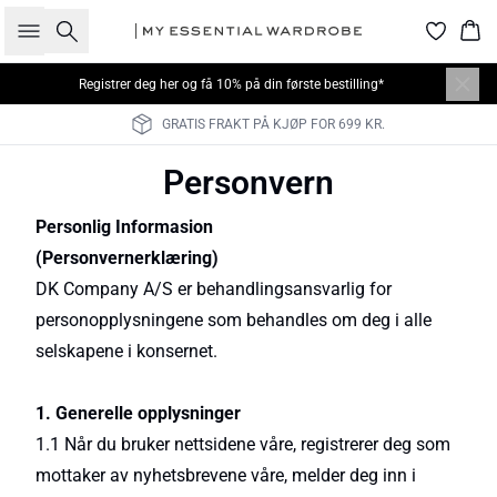
Søk
Han
Registrer deg her
og få 10% på din første bestilling*
30 DAGERS FULL RETURRETT
Personvern
Personlig Informasion
(Personvernerklæring)
DK Company A/S er behandlingsansvarlig for
personopplysningene som behandles om deg i alle
selskapene i konsernet.
1. Generelle opplysninger
1.1 Når du bruker nettsidene våre, registrerer deg som
mottaker av nyhetsbrevene våre, melder deg inn i