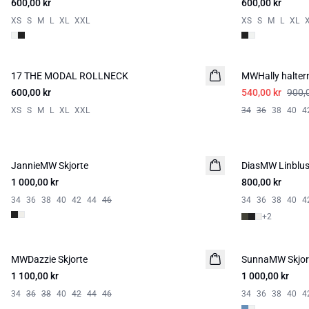
600,00 kr
600,00 kr
XS
S
M
L
XL
XXL
XS
S
M
L
XL
-40%
17 THE MODAL ROLLNECK
NYHED
MWHally halter
600,00 kr
540,00 kr
900,
XS
S
M
L
XL
XXL
34
36
38
40
4
JannieMW Skjorte
LIN
DiasMW Linblu
LIN
1 000,00 kr
800,00 kr
34
36
38
40
42
44
46
34
36
38
40
4
+
2
MWDazzie Skjorte
SunnaMW Skjor
1 100,00 kr
1 000,00 kr
34
36
38
40
42
44
46
34
36
38
40
4