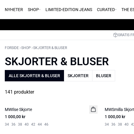
NYHETER
SHOP
LIMITED-EDITION JEANS
CURATED
THE E
GRATIS F
FORSIDE
SHOP
SKJORTER & BLUSER
SKJORTER & BLUSER
ALLE SKJORTER & BLUSER
SKJORTER
BLUSER
141 produkter
MWIlse Skjorte
NYHED
MWSmilla Skjor
NYHED
1 000,00 kr
1 000,00 kr
34
36
38
40
42
44
46
34
36
38
40
4