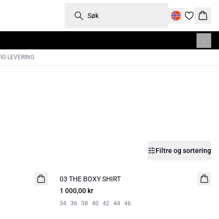
Søk
Hand
IG LEVERING
Filtre og sortering
03 THE BOXY SHIRT
NYHED
1 000,00 kr
34
36
38
40
42
44
46