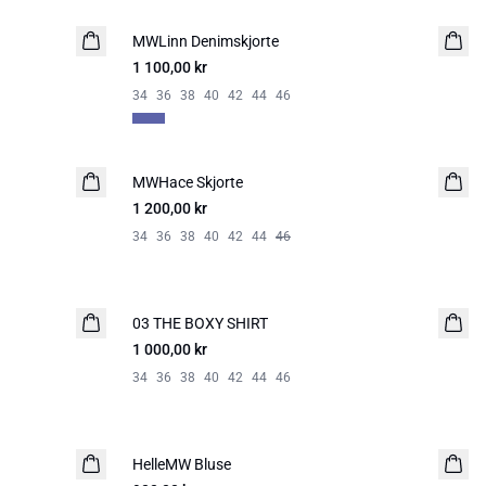
MWLinn Denimskjorte
NYHED
1 100,00 kr
34
36
38
40
42
44
46
MWHace Skjorte
NYHED
1 200,00 kr
34
36
38
40
42
44
46
03 THE BOXY SHIRT
NYHED
1 000,00 kr
34
36
38
40
42
44
46
HelleMW Bluse