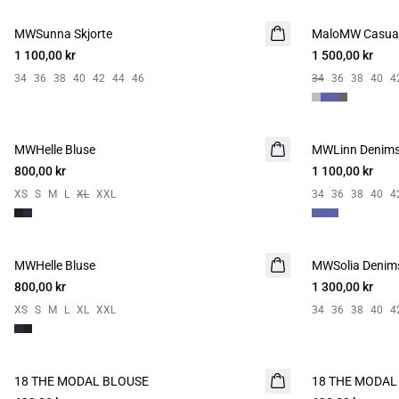
MWSunna Skjorte
NYHED
MaloMW Casual
NYHED
1 100,00 kr
1 500,00 kr
34
36
38
40
42
44
46
34
36
38
40
4
MWHelle Bluse
NYHED
MWLinn Denims
NYHED
800,00 kr
1 100,00 kr
XS
S
M
L
XL
XXL
34
36
38
40
4
MWHelle Bluse
NYHED
MWSolia Denims
NYHED
800,00 kr
1 300,00 kr
XS
S
M
L
XL
XXL
34
36
38
40
4
18 THE MODAL BLOUSE
NYHED
18 THE MODAL
NYHED