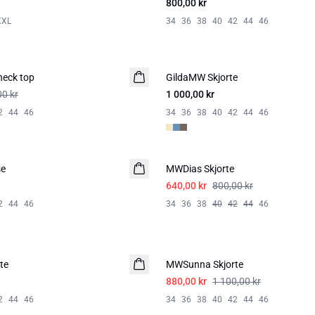
800,00 kr
XXL
34
36
38
40
42
44
46
neck top
GildaMW Skjorte
00 kr
1 000,00 kr
2
44
46
34
36
38
40
42
44
46
-20%
se
MWDias Skjorte
LIN
640,00 kr
800,00 kr
2
44
46
34
36
38
40
42
44
46
-20%
te
MWSunna Skjorte
880,00 kr
1 100,00 kr
2
44
46
34
36
38
40
42
44
46