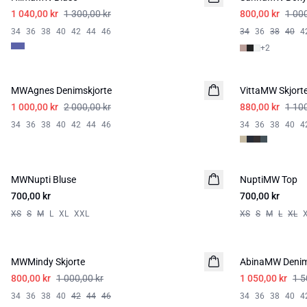
1 040,00 kr
1 300,00 kr
800,00 kr
1 000
34
36
38
40
42
44
46
34
36
38
40
4
+
2
-50%
-20%
MWAgnes Denimskjorte
VittaMW Skjort
1 000,00 kr
2 000,00 kr
880,00 kr
1 100
34
36
38
40
42
44
46
34
36
38
40
4
MWNupti Bluse
NYHED
NuptiMW Top
700,00 kr
700,00 kr
XS
S
M
L
XL
XXL
XS
S
M
L
XL
-20%
-30%
MWMindy Skjorte
AbinaMW Denim 
800,00 kr
1 000,00 kr
1 050,00 kr
1 5
34
36
38
40
42
44
46
34
36
38
40
4