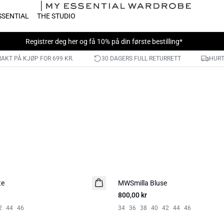
SSENTIAL
THE STUDIO
Registrer deg her
og få 10% på din første bestilling*
RAKT PÅ KJØP FOR 699 KR.
30 DAGERS FULL RETURRETT
HURT
te
MWSmilla Bluse
NYHED
800,00 kr
2
44
46
34
36
38
40
42
44
46