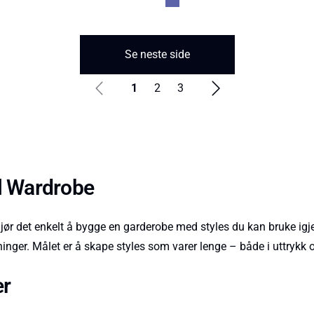
Se neste side
1
2
3
al Wardrobe
r det enkelt å bygge en garderobe med styles du kan bruke igjen o
inger. Målet er å skape styles som varer lenge – både i uttrykk o
er