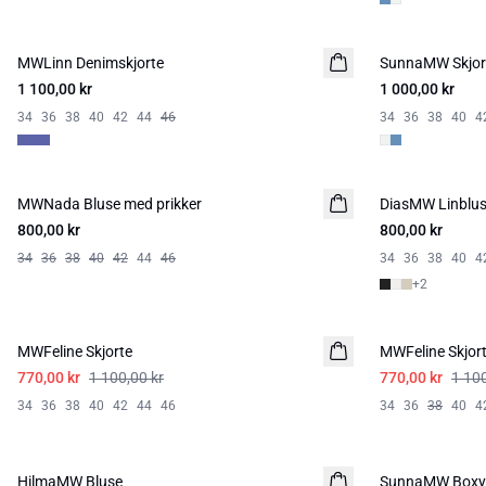
MWLinn Denimskjorte
SunnaMW Skjor
1 100,00 kr
1 000,00 kr
34
36
38
40
42
44
46
34
36
38
40
4
MWNada Bluse med prikker
DiasMW Linblu
LIN
800,00 kr
800,00 kr
34
36
38
40
42
44
46
34
36
38
40
4
+
2
-30%
-30%
MWFeline Skjorte
MWFeline Skjor
770,00 kr
1 100,00 kr
770,00 kr
1 100
34
36
38
40
42
44
46
34
36
38
40
4
-20%
-20%
HilmaMW Bluse
SunnaMW Boxy 