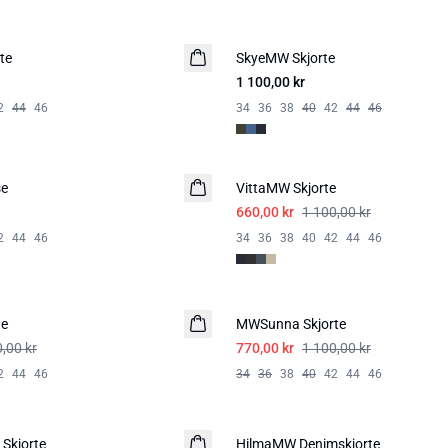
te
SkyeMW Skjorte
1 100,00 kr
2
44
46
34
36
38
40
42
44
46
-40%
se
VittaMW Skjorte
660,00 kr
1 100,00 kr
2
44
46
34
36
38
40
42
44
46
-30%
te
MWSunna Skjorte
,00 kr
770,00 kr
1 100,00 kr
2
44
46
34
36
38
40
42
44
46
-20%
Skjorte
HilmaMW Denimskjorte