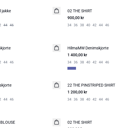
 jakke
02 THE SHIRT
NYHED
900,00 kr
2
44
46
34
36
38
40
42
44
46
kjorte
HilmaMW Denimskjorte
NYHED
1 400,00 kr
2
44
46
34
36
38
40
42
44
46
kjorte
22 THE PINSTRIPED SHIRT
NYHED
1 200,00 kr
2
44
46
34
36
38
40
42
44
46
 BLOUSE
02 THE SHIRT
NYHED