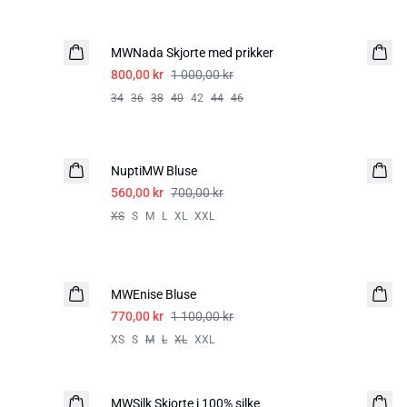
-20%
MWNada Skjorte med prikker
800,00 kr
1 000,00 kr
34
36
38
40
42
44
46
-20%
NuptiMW Bluse
560,00 kr
700,00 kr
XS
S
M
L
XL
XXL
-30%
MWEnise Bluse
770,00 kr
1 100,00 kr
XS
S
M
L
XL
XXL
-30%
MWSilk Skjorte i 100% silke