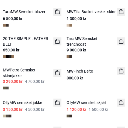
TaraMW Semsket blazer
NYHED
MWZilla Bucket veske i skinn
NYHED
6 500,00 kr
1 300,00 kr
20 THE SIMPLE LEATHER
TaraMW Semsket
NYHED
NYHED
BELT
trenchcoat
650,00 kr
9 000,00 kr
-30%
MWPetra Semsket
MWFinch Belte
NYHED
skinnjakke
800,00 kr
3 290,00 kr
4 700,00 kr
-30%
-30%
OllyMW semsket jakke
OllyMW semsket skjørt
3 150,00 kr
4 500,00 kr
1 120,00 kr
1 600,00 kr
-30%
-20%