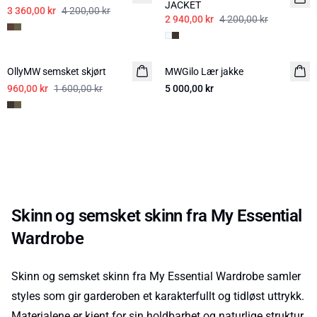
JACKET
3 360,00 kr
4 200,00 kr
2 940,00 kr
4 200,00 kr
-40%
OllyMW semsket skjørt
MWGilo Lær jakke
960,00 kr
1 600,00 kr
5 000,00 kr
Skinn og semsket skinn fra My Essential
Wardrobe
Skinn og semsket skinn fra My Essential Wardrobe samler
styles som gir garderoben et karakterfullt og tidløst uttrykk.
Materialene er kjent for sin holdbarhet og naturlige struktur,