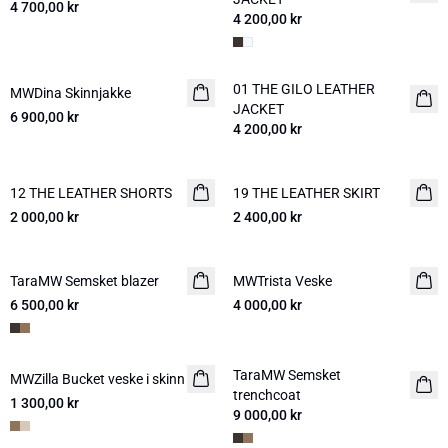
4 700,00 kr
4 200,00 kr
01 THE GILO LEATHER
MWDina Skinnjakke
NYHED
NYHED
JACKET
6 900,00 kr
4 200,00 kr
12 THE LEATHER SHORTS
NYHED
19 THE LEATHER SKIRT
NYHED
2 000,00 kr
2 400,00 kr
TaraMW Semsket blazer
NYHED
MWTrista Veske
NYHED
6 500,00 kr
4 000,00 kr
TaraMW Semsket
MWZilla Bucket veske i skinn
NYHED
trenchcoat
1 300,00 kr
9 000,00 kr