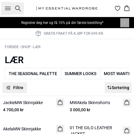
Søk
Han
Registrer deg her
og få 10% på din første bestilling*
GRATIS FRAKT PÅ KJØP FOR 699 KR.
FORSIDE
SHOP
LÆR
LÆR
THE SEASONAL PALETTE
SUMMER LOOKS
MOST WANTED
Filtre
Sortering
JackieMW Skinnjakke
NYHED
MWAkela Skinnshorts
NYHED
4 700,00 kr
3 000,00 kr
01 THE GILO LEATHER
AkelaMW Skinnjakke
NYHED
NYHED
JACKET