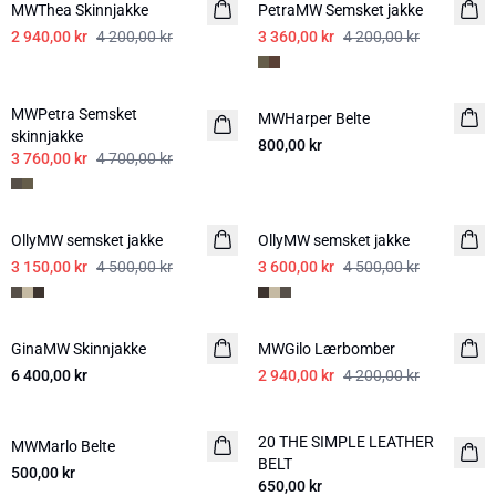
MWThea Skinnjakke
PetraMW Semsket jakke
2 940,00 kr
4 200,00 kr
3 360,00 kr
4 200,00 kr
-20%
MWPetra Semsket
MWHarper Belte
NYHED
skinnjakke
800,00 kr
3 760,00 kr
4 700,00 kr
-30%
-20%
OllyMW semsket jakke
OllyMW semsket jakke
3 150,00 kr
4 500,00 kr
3 600,00 kr
4 500,00 kr
-30%
GinaMW Skinnjakke
MWGilo Lærbomber
6 400,00 kr
2 940,00 kr
4 200,00 kr
20 THE SIMPLE LEATHER
MWMarlo Belte
NYHED
NYHED
BELT
500,00 kr
650,00 kr