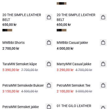
20 THE SIMPLE LEATHER
20 THE SIMPLE LEATHER
NYHED
NYHED
BELT
BELT
650,00 kr
650,00 kr
MWBibi Shorts
MWBibi Casual jakke
2 700,00 kr
4 000,00 kr
-30%
-30%
TaraMW Semsket kåpe
MattyMW Casual jakke
5 390,00 kr
7 700,00 kr
3 290,00 kr
4 700,00 kr
-30%
-30%
PetraMW Semskede Bukser
PetraMW Semsket Tee
3 150,00 kr
4 500,00 kr
2 100,00 kr
3 000,00 kr
-20%
-30%
01 THE GILO LEATHER
PetraMW Semsket jakke