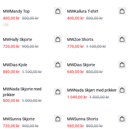
MWMandy Top
MWKallura T-shirt
400,00 kr
500,00 kr
400,00 kr
500,00 kr
-20%
-30%
MWHally Skjorte
MWZoe Shorts
720,00 kr
900,00 kr
770,00 kr
1 100,00 kr
-20%
-20%
MWDias Kjole
LIN
MWDias Skjorte
LIN
880,00 kr
1 100,00 kr
640,00 kr
800,00 kr
-20%
-20%
MWNada Skjorte med
MWNada Skjørt med prikker
prikker
1 040,00 kr
1 300,00 kr
800,00 kr
1 000,00 kr
-20%
-30%
MWSunna Skjorte
MWSunna Shorts
720,00 kr
900,00 kr
560,00 kr
800,00 kr