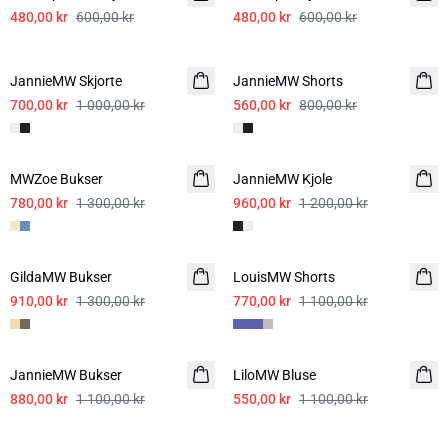
480,00 kr
600,00 kr
480,00 kr
600,00 kr
-30%
-30%
JannieMW Skjorte
LIN
JannieMW Shorts
LIN
700,00 kr
1 000,00 kr
560,00 kr
800,00 kr
-40%
-20%
MWZoe Bukser
JannieMW Kjole
780,00 kr
1 300,00 kr
960,00 kr
1 200,00 kr
-30%
-30%
GildaMW Bukser
LouisMW Shorts
910,00 kr
1 300,00 kr
770,00 kr
1 100,00 kr
-20%
-50%
JannieMW Bukser
LIN
LiloMW Bluse
880,00 kr
1 100,00 kr
550,00 kr
1 100,00 kr
-30%
-50%