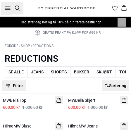
Søk
Han
Registrer deg her
og få 10% på din første bestilling*
GRATIS FRAKT PÅ KJØP FOR 699 KR.
FORSIDE
SHOP
REDUCTIONS
REDUCTIONS
SE ALLE
JEANS
SHORTS
BUKSER
SKJØRT
TOPPE
Filtre
Sortering
-40%
-40%
MWBella Top
MWBella Skjørt
600,00 kr
1 000,00 kr
600,00 kr
1 000,00 kr
-20%
-20%
HilmaMW Bluse
HilmaMW Jeans