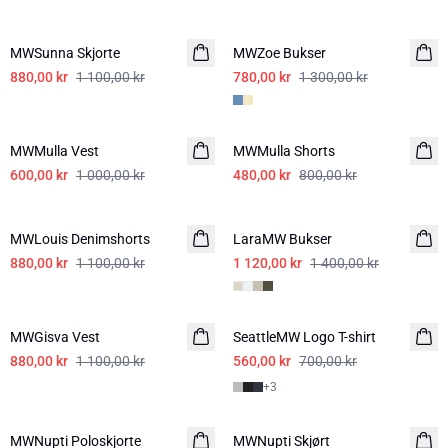
-20%
-40%
MWSunna Skjorte
MWZoe Bukser
880,00 kr
1 100,00 kr
780,00 kr
1 300,00 kr
-40%
-40%
MWMulla Vest
MWMulla Shorts
600,00 kr
1 000,00 kr
480,00 kr
800,00 kr
-20%
-20%
MWLouis Denimshorts
LaraMW Bukser
880,00 kr
1 100,00 kr
1 120,00 kr
1 400,00 kr
-20%
-20%
MWGisva Vest
SeattleMW Logo T-shirt
880,00 kr
1 100,00 kr
560,00 kr
700,00 kr
+
3
-20%
-20%
MWNupti Poloskjorte
MWNupti Skjørt