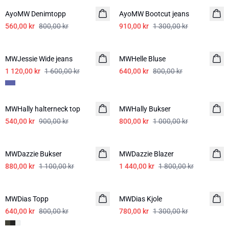
AyoMW Denimtopp
AyoMW Bootcut jeans
560,00 kr
800,00 kr
910,00 kr
1 300,00 kr
-30%
-20%
MWJessie Wide jeans
MWHelle Bluse
1 120,00 kr
1 600,00 kr
640,00 kr
800,00 kr
-40%
-20%
MWHally halterneck top
MWHally Bukser
540,00 kr
900,00 kr
800,00 kr
1 000,00 kr
-20%
-20%
MWDazzie Bukser
MWDazzie Blazer
880,00 kr
1 100,00 kr
1 440,00 kr
1 800,00 kr
-20%
-40%
MWDias Topp
LIN
MWDias Kjole
LIN
640,00 kr
800,00 kr
780,00 kr
1 300,00 kr
-20%
-20%