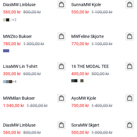
DiasMW Linbluse
LIN
SunnaMW Kjole
560,00 kr
800,00 kr
550,00 kr
1 100,00 kr
+
2
-40%
-30%
MWZito Bukser
MWFeline Skjorte
780,00 kr
1 300,00 kr
770,00 kr
1 100,00 kr
-50%
-20%
LisaMW Lin T-shirt
16 THE MODAL TEE
300,00 kr
600,00 kr
400,00 kr
500,00 kr
+
4
-20%
-50%
MWMilan Bukser
AyoMW Kjole
1 040,00 kr
1 300,00 kr
700,00 kr
1 400,00 kr
-30%
-50%
DiasMW Linbluse
LIN
SoraMW Skjørt
560,00 kr
800,00 kr
500,00 kr
1 000,00 kr