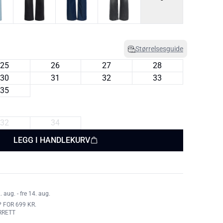
Størrelsesguide
25
26
27
28
30
31
32
33
35
32
34
LEGG I HANDLEKURV
aug. - fre 14. aug.
 FOR 699 KR.
RRETT