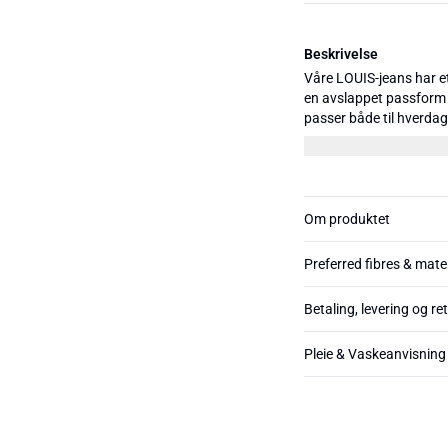
Beskrivelse
Våre LOUIS-jeans har e
en avslappet passform 
passer både til hverdag
jeansene et vintagepreg 
og tre lengder: 30", 32" 
Om produktet
Preferred fibres & mate
Betaling, levering og re
Pleie & Vaskeanvisning