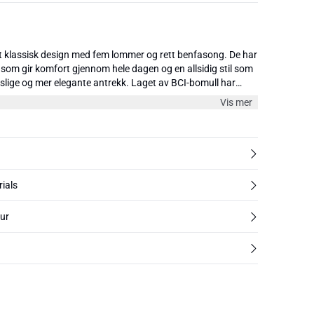
t klassisk design med fem lommer og rett benfasong. De har
som gir komfort gjennom hele dagen og en allsidig stil som
slige og mer elegante antrekk. Laget av BCI-bomull har
med litt stretch for ekstra komfort. Tilgjengelig i flere farger
Vis mer
og 34".
rials
tur