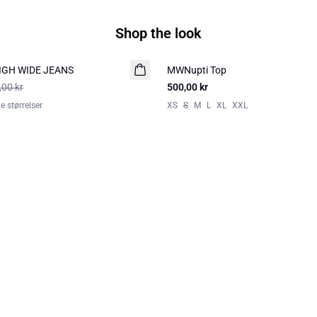
Shop the look
HIGH WIDE JEANS
MWNupti Top
,00 kr
500,00 kr
e størrelser
XS
S
M
L
XL
XXL