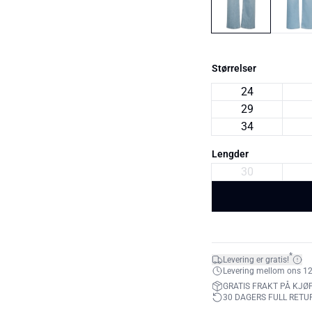
Størrelser
24
29
34
Lengder
30
*
Levering er gratis!
Levering mellom ons 12. 
GRATIS FRAKT PÅ KJØP
30 DAGERS FULL RETU