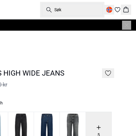
Søk
Hand
S HIGH WIDE JEANS
0 kr
sh
5