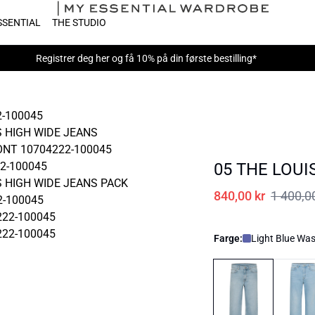
SSENTIAL
THE STUDIO
Registrer deg her
og få 10% på din første bestilling*
05 THE LOUI
840,00 kr
1 400,0
Farge:
Light Blue Wa