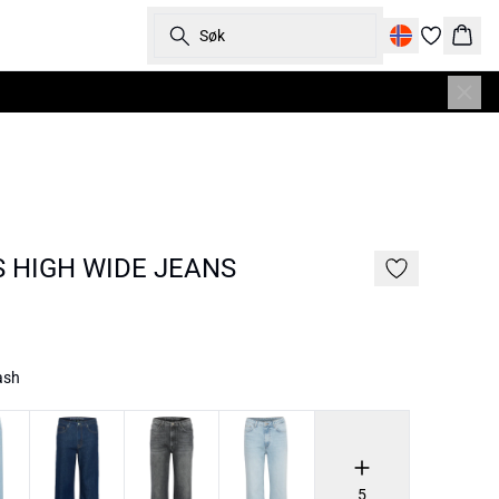
Søk
Hand
S HIGH WIDE JEANS
ash
5