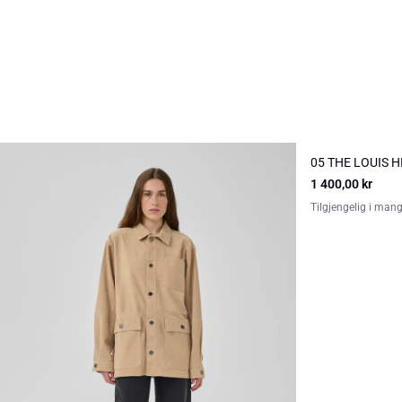
05 THE LOUIS 
NYHED
1 400,00 kr
Tilgjengelig i mang