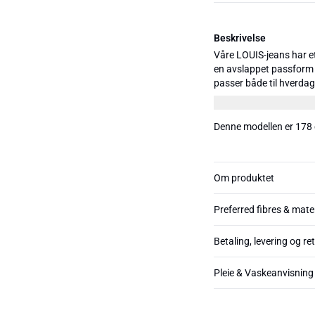
Beskrivelse
Våre LOUIS-jeans har e
en avslappet passform 
passer både til hverdag
jeansene et vintagepreg 
og tre lengder: 30", 32" 
Denne modellen er 178 
Om produktet
Preferred fibres & mate
Betaling, levering og re
Pleie & Vaskeanvisning