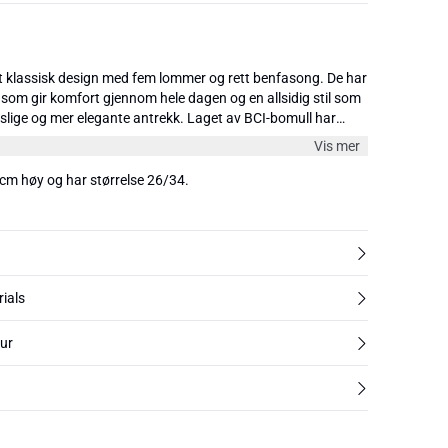
t klassisk design med fem lommer og rett benfasong. De har
som gir komfort gjennom hele dagen og en allsidig stil som
slige og mer elegante antrekk. Laget av BCI-bomull har
med litt stretch for ekstra komfort. Tilgjengelig i flere farger
Vis mer
og 34".
cm høy og har størrelse 26/34.
rials
tur