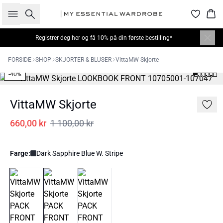
Søk
Han
Registrer deg her
og få 10% på din første bestilling*
FORSIDE
SHOP
SKJORTER & BLUSER
VittaMW Skjorte
-40%
VittaMW Skjorte
660,00 kr
1 100,00 kr
Farge:
Dark Sapphire Blue W. Stripe