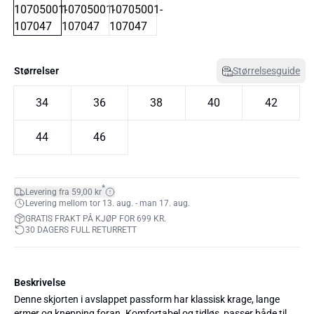
Størrelser
Størrelsesguide
34
36
38
40
42
44
46
*
Levering fra 59,00 kr
Levering mellom tor 13. aug. - man 17. aug.
GRATIS FRAKT PÅ KJØP FOR 699 KR.
30 DAGERS FULL RETURRETT
Beskrivelse
Denne skjorten i avslappet passform har klassisk krage, lange
ermer og knepping foran. Komfortabel og tidløs, passer både til