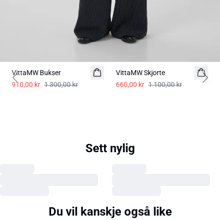
-30%
-40%
VittaMW Bukser
VittaMW Skjorte
Previous slide
Next 
910,00 kr
1 300,00 kr
660,00 kr
1 100,00 kr
Sett nylig
Du vil kanskje også like