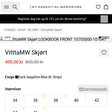
Søk
Han
Registrer deg her
og få 10% på din første bestilling*
FORSIDE
SHOP
SKJØRT
VitttaMW Skjørt
-50%
VitttaMW Skjørt
400,00 kr
800,00 kr
Farge:
Dark Sapphire Blue W. Stripe
Størrelser
Størrelsesguide
34
36
38
40
42