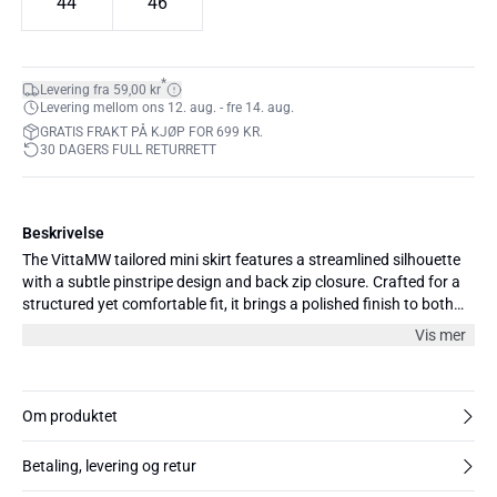
44
46
*
Levering fra 59,00 kr
Levering mellom ons 12. aug. - fre 14. aug.
GRATIS FRAKT PÅ KJØP FOR 699 KR.
30 DAGERS FULL RETURRETT
Beskrivelse
The VittaMW tailored mini skirt features a streamlined silhouette
with a subtle pinstripe design and back zip closure. Crafted for a
structured yet comfortable fit, it brings a polished finish to both
casual and office-ready looks.
Vis mer
Om produktet
Betaling, levering og retur