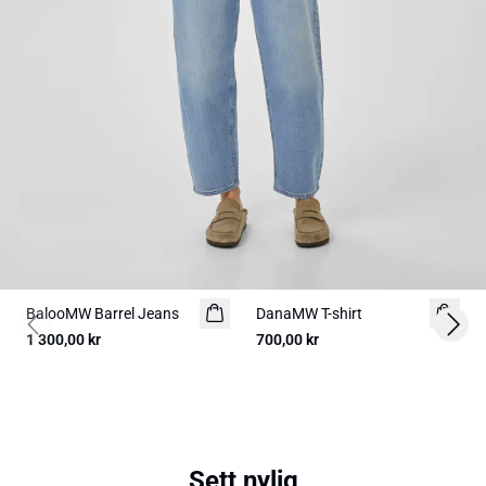
BalooMW Barrel Jeans
NYHED
DanaMW T-shirt
Previous slide
Next 
1 300,00 kr
700,00 kr
Sett nylig