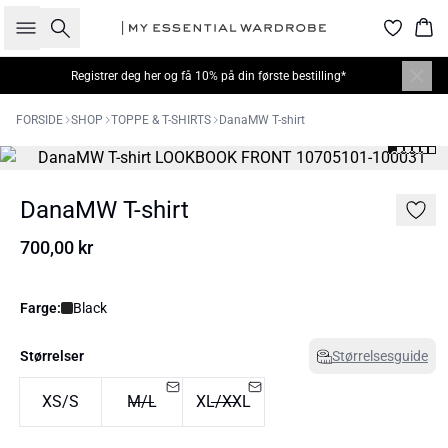
Søk
Han
Registrer deg her
og få 10% på din første bestilling*
FORSIDE
SHOP
TOPPE & T-SHIRTS
DanaMW T-shirt
DanaMW T-shirt
700,00 kr
Farge:
Black
Størrelser
Størrelsesguide
XS/S
M/L
XL/XXL