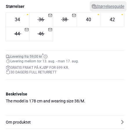
Størrelser
Størrelsesguide
34
36
38
40
42
44
46
*
Levering fra 59,00 kr
Levering mellom tor 13. aug. - man 17. aug.
GRATIS FRAKT PÅ KJØP FOR 699 KR.
30 DAGERS FULL RETURRETT
Beskrivelse
The model is 178 cm and wearing size 38/M.
Om produktet