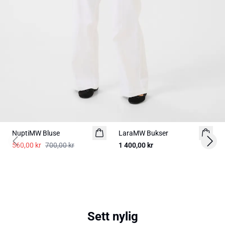
-20%
NuptiMW Bluse
LaraMW Bukser
560,00 kr
700,00 kr
1 400,00 kr
Previous slide
Next 
Sett nylig