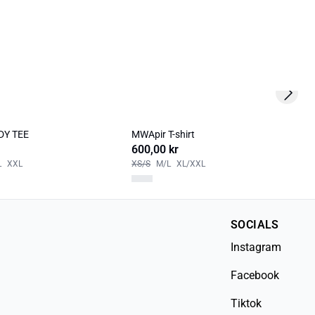
Next s
DY TEE
MWApir T-shirt
600,00 kr
L
XXL
XS/S
M/L
XL/XXL
SOCIALS
Instagram
Facebook
Tiktok