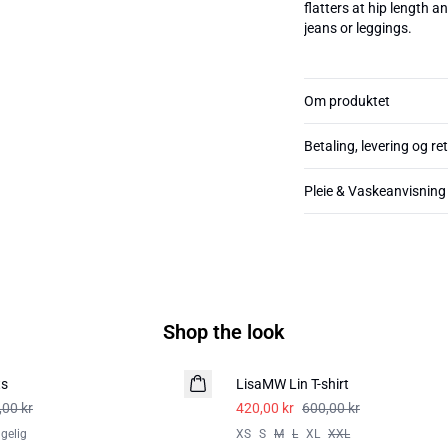
flatters at hip length a
jeans or leggings.
Om produktet
Betaling, levering og re
Pleie & Vaskeanvisning
Shop the look
-30%
ts
LisaMW Lin T-shirt
LIN
,00 kr
420,00 kr
600,00 kr
ngelig
XS
S
M
L
XL
XXL