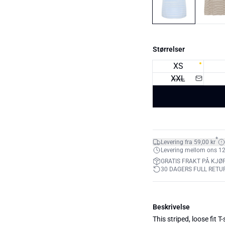
Størrelser
XS
XXL
*
Levering fra 59,00 kr
Levering mellom ons 12. 
GRATIS FRAKT PÅ KJØP
30 DAGERS FULL RETU
Beskrivelse
This striped, loose fit 