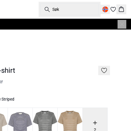
Søk
Hand
shirt
kr
 Striped
2