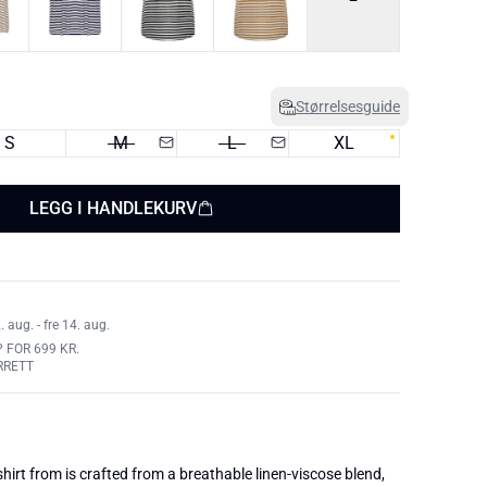
Størrelsesguide
S
M
L
XL
LEGG I HANDLEKURV
aug. - fre 14. aug.
 FOR 699 KR.
RRETT
T-shirt from is crafted from a breathable linen-viscose blend,