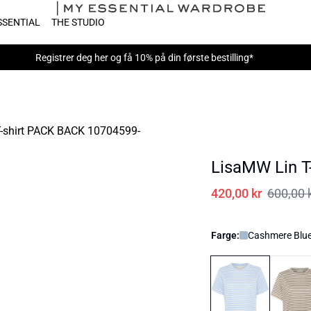
SSENTIAL
THE STUDIO
Registrer deg her
og få 10% på din første bestilling*
LisaMW Lin T-
420,00 kr
600,00 
Farge:
Cashmere Blue