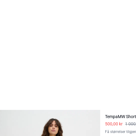
-50%
TempaMW Shor
500,00 kr
1 000
Få størrelser tilgje