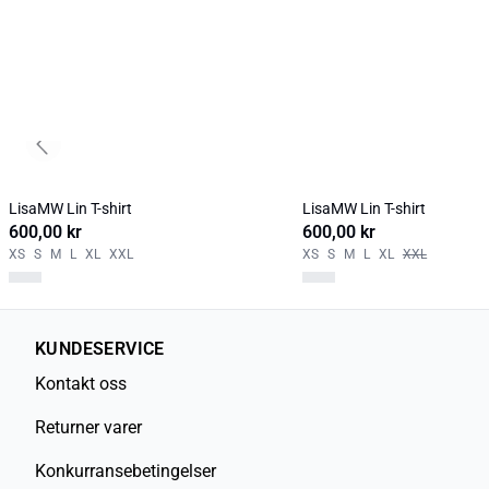
Previous slide
LisaMW Lin T-shirt
LisaMW Lin T-shirt
600,00 kr
600,00 kr
XS
S
M
L
XL
XXL
XS
S
M
L
XL
XXL
KUNDESERVICE
Kontakt oss
Returner varer
Konkurransebetingelser