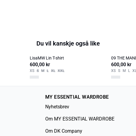
Du vil kanskje også like
LisaMW Lin T-shirt
09 THE MAN
600,00 kr
600,00 kr
XS
S
M
L
XL
XXL
XS
S
M
L
X
MY ESSENTIAL WARDROBE
Nyhetsbrev
Om MY ESSENTIAL WARDROBE
Om DK Company