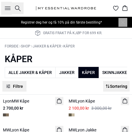
Søk
Han
Registrer deg her
og få 10% på din første bestilling*
GRATIS FRAKT PÅ KJØP FOR 699 KR.
FORSIDE
SHOP
JAKKER & KÅPER
KÅPER
KÅPER
ALLE JAKKER & KÅPER
JAKKER
KÅPER
SKINNJAKKER
Filtre
Sortering
-30%
LyonMW Kåpe
NYHED
MWLyon Kåpe
2 700,00 kr
2 100,00 kr
3 000,00 kr
-30%
-30%
MWLyon Kåpe
MWLyon Jakke