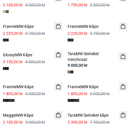
2 100,00 kr
3 000,00 kr
1 750,00 kr
2 500,00 kr
-40%
-40%
FrannieMW Kåpe
FrannieMW Kåpe
2 220,00 kr
3 700,00 kr
2 220,00 kr
3 700,00 kr
-30%
TaraMW Semsket
GlossyMW Kåpe
NYHED
trenchcoat
3 150,00 kr
4 500,00 kr
9 000,00 kr
-40%
-40%
FrannieMW Kåpe
FrannieMW Kåpe
1 800,00 kr
3 000,00 kr
1 800,00 kr
3 000,00 kr
-30%
-30%
MaggieMW Kåpe
TaraMW Semsket kåpe
2 100,00 kr
3 000,00 kr
5 390,00 kr
7 700,00 kr