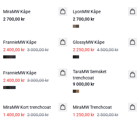
MiraMW Kåpe
LyonMW Kåpe
NYHED
2 700,00 kr
2 700,00 kr
-20%
-50%
FrannieMW Kåpe
GlossyMW Kåpe
2 400,00 kr
3 000,00 kr
2 250,00 kr
4 500,00 kr
-20%
TaraMW Semsket
FrannieMW Kåpe
trenchcoat
2 400,00 kr
3 000,00 kr
9 000,00 kr
-30%
-50%
MiraMW Kort trenchcoat
MiraMW Trenchcoat
1 400,00 kr
2 000,00 kr
1 250,00 kr
2 500,00 kr