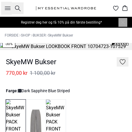
Søk
Han
Registrer deg her
og få 10% på din første bestilling*
FORSIDE
SHOP
BUKSER
SkyeMW Bukser
-30%
SkyeMW Bukser
770,00 kr
1 100,00 kr
Farge:
Dark Sapphire Blue Striped