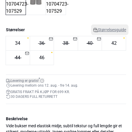
Størrelser
Størrelsesguide
34
36
38
40
42
44
46
*
Levering er gratis!
Levering mellom ons 12. aug. - fre 14. aug.
GRATIS FRAKT PÅ KJØP FOR 699 KR.
30 DAGERS FULL RETURRETT
Beskrivelse
Vide bukser med elastisk midje, subtil tekstur og full lengde gir et
stilrent, moderne uttrykk. Ingen synlige lommer eller detaljer.